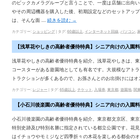
のビックカメラグループと言うことで、一度は店舗に出向い
やその周辺機器を購入した後、初期設定などのセットアップ
は、そんな面 …
続きを読む
→
カテゴリー:
ショッピング
|
タグ:
60歳以上
,
インターネット回線
,
パソコン
,
【浅草花やしきの高齢者優待特典】シニア向けの入園料
浅草花やしきの高齢者優待特典を紹介。浅草花やしきは、東
コースターがある遊園地としても有名です。大規模なアトラ
トラクションが多くあるので、お孫さんとのお出掛けにはオ
カテゴリー:
レジャー
|
タグ:
65歳以上
,
チケット
,
入場券
,
東京都
,
遊園地
,
関
【小石川後楽園の高齢者優待特典】シニア向けの入園料
小石川後楽園の高齢者優待特典を紹介。東京都文京区、東京
特別史跡及び特別名勝に指定されている都立公園です。花見
はイチョウやモミジなど四季折々の木花を楽しめる都会のオ