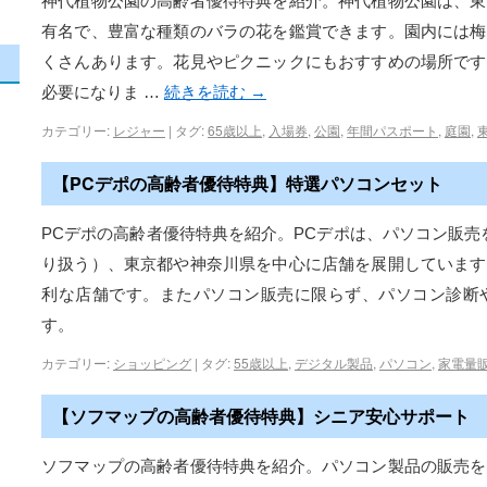
神代植物公園の高齢者優待特典を紹介。神代植物公園は、東
有名で、豊富な種類のバラの花を鑑賞できます。園内には梅
くさんあります。花見やピクニックにもおすすめの場所です
必要になりま …
続きを読む
→
カテゴリー:
レジャー
|
タグ:
65歳以上
,
入場券
,
公園
,
年間パスポート
,
庭園
,
【PCデポの高齢者優待特典】特選パソコンセット
PCデポの高齢者優待特典を紹介。PCデポは、パソコン販売を
り扱う）、東京都や神奈川県を中心に店舗を展開しています
利な店舗です。またパソコン販売に限らず、パソコン診断
す。
カテゴリー:
ショッピング
|
タグ:
55歳以上
,
デジタル製品
,
パソコン
,
家電量
【ソフマップの高齢者優待特典】シニア安心サポート
ソフマップの高齢者優待特典を紹介。パソコン製品の販売を