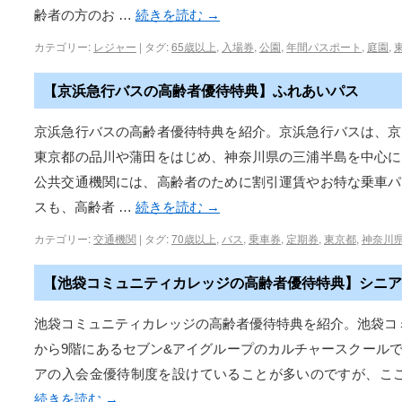
齢者の方のお …
続きを読む
→
カテゴリー:
レジャー
|
タグ:
65歳以上
,
入場券
,
公園
,
年間パスポート
,
庭園
,
【京浜急行バスの高齢者優待特典】ふれあいパス
京浜急行バスの高齢者優待特典を紹介。京浜急行バスは、京
東京都の品川や蒲田をはじめ、神奈川県の三浦半島を中心に
公共交通機関には、高齢者のために割引運賃やお特な乗車パ
スも、高齢者 …
続きを読む
→
カテゴリー:
交通機関
|
タグ:
70歳以上
,
バス
,
乗車券
,
定期券
,
東京都
,
神奈川
【池袋コミュニティカレッジの高齢者優待特典】シニア
池袋コミュニティカレッジの高齢者優待特典を紹介。池袋コ
から9階にあるセブン&アイグループのカルチャースクール
アの入会金優待制度を設けていることが多いのですが、ここ
続きを読む
→