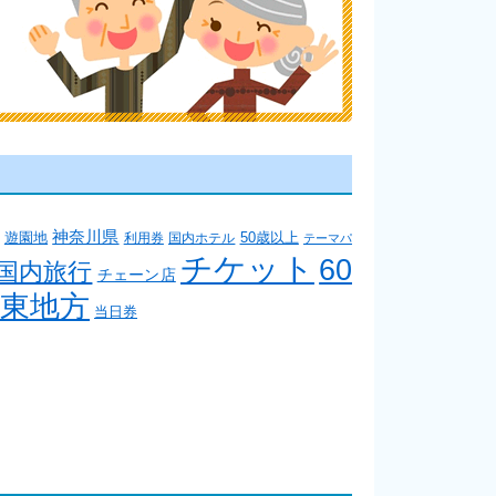
神奈川県
50歳以上
遊園地
利用券
国内ホテル
テーマパ
チケット
60
国内旅行
チェーン店
東地方
当日券