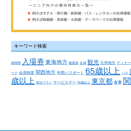
キーワード検索
入場券
観光
東海地方
九州地方
ディナー
静岡県
鑑賞券
夫婦
65歳以上
関西地方
年間パスポート
会員制度
ーク
バス
関
歳以上
東京都
食事
サービスデー
宿泊プラン
55歳以上