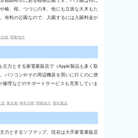
京都調布市にある植物公園です。バラ園は特に
や椿、桜、つつじの木、他にも立派な大木もた
。有料の公園なので、入園するには入園料金が
東京都
,
関東地方
主力とする家電量販店で（Apple製品も多く取
。パソコンやその周辺機器を買いに行くのに便
や修理などのサポートサービスも充実していま
販店
,
東京都
,
神奈川県
,
関東地方
,
電化製品
主力とするソフマップ、現在は大手家電量販店