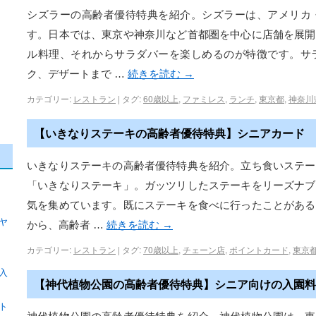
シズラーの高齢者優待特典を紹介。シズラーは、アメリカ
す。日本では、東京や神奈川など首都圏を中心に店舗を展開
ル料理、それからサラダバーを楽しめるのが特徴です。サ
ク、デザートまで …
続きを読む
→
カテゴリー:
レストラン
|
タグ:
60歳以上
,
ファミレス
,
ランチ
,
東京都
,
神奈川
【いきなりステーキの高齢者優待特典】シニアカード
いきなりステーキの高齢者優待特典を紹介。立ち食いステー
「いきなりステーキ」。ガッツリしたステーキをリーズナブ
気を集めています。既にステーキを食べに行ったことがある
ヤ
から、高齢者 …
続きを読む
→
カテゴリー:
レストラン
|
タグ:
70歳以上
,
チェーン店
,
ポイントカード
,
東京
入
【神代植物公園の高齢者優待特典】シニア向けの入園料
ト