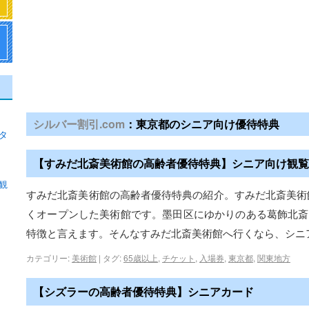
シルバー割引.com
：東京都のシニア向け優待特典
タ
【すみだ北斎美術館の高齢者優待特典】シニア向け観覧
観
すみだ北斎美術館の高齢者優待特典の紹介。すみだ北斎美術館は
くオープンした美術館です。墨田区にゆかりのある葛飾北斎
特徴と言えます。そんなすみだ北斎美術館へ行くなら、シニ
カテゴリー:
美術館
|
タグ:
65歳以上
,
チケット
,
入場券
,
東京都
,
関東地方
【シズラーの高齢者優待特典】シニアカード