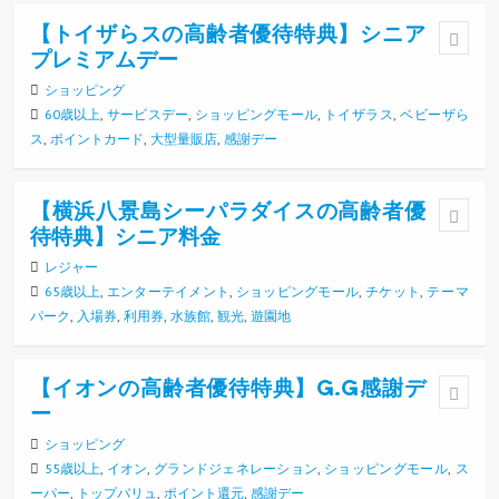
【トイザらスの高齢者優待特典】シニア
プレミアムデー
ショッピング
60歳以上
,
サービスデー
,
ショッピングモール
,
トイザラス
,
ベビーザら
ス
,
ポイントカード
,
大型量販店
,
感謝デー
【横浜八景島シーパラダイスの高齢者優
待特典】シニア料金
レジャー
65歳以上
,
エンターテイメント
,
ショッピングモール
,
チケット
,
テーマ
パーク
,
入場券
,
利用券
,
水族館
,
観光
,
遊園地
【イオンの高齢者優待特典】G.G感謝デ
ー
ショッピング
55歳以上
,
イオン
,
グランドジェネレーション
,
ショッピングモール
,
ス
ーパー
,
トップバリュ
,
ポイント還元
,
感謝デー