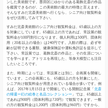
ンした美術館です。墨田区にゆかりのある葛飾北斎の作品
を鑑賞できるのが、この美術館の最大の特徴と言えます。
そんなすみだ北斎美術館へ行くなら、シニア向け観覧料金
をぜひ活用してみて下さい。
すみだ北斎美術館のシニア向け観覧料金は、65歳以上の方
を対象にしています。65歳以上の方であれば、常設展の観
覧料金が100円割引になります。個人利用は300円、団体利
用（20名以上の場合）は240円です。入館の際は、必ず年
齢が証明できる書類、健康保険証や運転免許証を提示して
下さい。常設展では、葛飾北斎の作品と、その生涯につい
てを学べます。アトリエを再現した、等身大模型にも注目
したいところです。
また、時期によっては、常設展とは別に、企画展を開催し
ています。この企画展にも、65歳以上の方を対象にした、
シニア向け観覧料金が用意されている場合が多いです。例
えば、2017年1月15日まで開催している開館記念展「
北斎
の帰還ー幻の絵巻と名品コレクションー
」では、65歳以上
であれば900円（団体利用は720円）で観覧できます。一般
の方の観覧料金は1,200円（団体利用は960円）ですから、