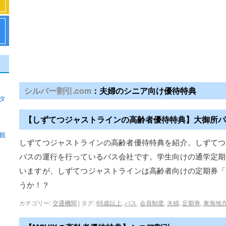
シルバー割引.com
：夫婦のシニア向け優待特典
タ
【しずてつジャストラインの高齢者優待特典】大御所パ
観
しずてつジャストラインの高齢者優待特典を紹介。しずてつ
バスの運行を行っているバス会社です。学生向けの通学定期
いますが、しずてつジャストラインは高齢者向けの定期券「
うか！？
カテゴリー:
交通機関
|
タグ:
65歳以上
,
バス
,
会員制度
,
夫婦
,
定期券
,
東海地