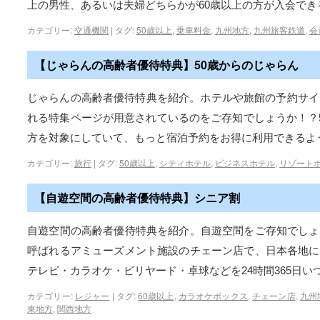
上の男性、あるいは夫婦どちらかが60歳以上の方が入会でき
カテゴリー:
交通機関
|
タグ:
50歳以上
,
乗車料金
,
九州地方
,
九州旅客鉄道
,
会
【じゃらんの高齢者優待特典】50歳からのじゃらん
じゃらんの高齢者優待特典を紹介。ホテルや旅館の予約サイ
れる特集ページが用意されているのをご存知でしょうか！？5
方を対象にしていて、もっと宿泊予約をお得に利用できるよ
カテゴリー:
旅行
|
タグ:
50歳以上
,
シティホテル
,
ビジネスホテル
,
リゾート
【自遊空間の高齢者優待特典】シニア割
自遊空間の高齢者優待特典を紹介。自遊空間をご存知でしょ
呼ばれるアミューズメント施設のチェーン店で、日本各地に
テレビ・カラオケ・ビリヤード・卓球などを24時間365日い
カテゴリー:
レジャー
|
タグ:
60歳以上
,
カラオケボックス
,
チェーン店
,
九州
東地方
,
関西地方