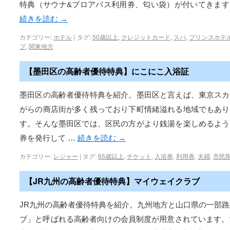
特典（サウナ&ブロアバス利用券、匂い袋）が付いてきます
続きを読む
→
カテゴリー:
ホテル
|
タグ:
50歳以上
,
クレジットカード
,
スパ
,
プリンスホテ
プ
,
関東地方
【墨田区の高齢者優待特典】にこにこ入浴証
墨田区の高齢者優待特典を紹介。墨田区と言えば、東京スカ
がらの商店街が多く残っており下町情緒溢れる地域でもあり
す。そんな墨田区では、区民の方がより銭湯を楽しめるよう
券を発行して …
続きを読む
→
カテゴリー:
レジャー
|
タグ:
65歳以上
,
チケット
,
入浴券
,
利用券
,
夫婦
,
市民
【JR九州の高齢者優待特典】マイウェイクラブ
JR九州の高齢者優待特典を紹介。九州地方と山口県の一部路
ブ」と呼ばれる高齢者向けの会員制度が用意されています。マ