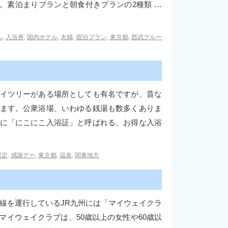
。素泊まりプランと朝食付きプランの2種類 …
ル
,
入浴券
,
国内ホテル
,
夫婦
,
宿泊プラン
,
東京都
,
西武グルー
イツリーがある場所としても有名ですが、昔な
ます。公衆浴場、いわゆる銭湯も数多くありま
に「にこにこ入浴証」と呼ばれる、お得な入浴
限定
,
感謝デー
,
東京都
,
温泉
,
関東地方
線を運行しているJR九州には「マイウェイクラ
イウェイクラブは、50歳以上の女性や60歳以