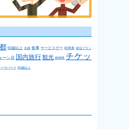
都
食事
50歳以上
サービスデー
利用券
夫婦
宿泊プラン
チケッ
国内旅行
観光
ェーン店
静岡県
テーマパーク
55歳以上