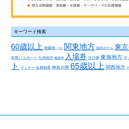
キーワード検索
関東地方
60歳以上
東京
遊園地
国内ホテル
バス
入場券
東海地方
チ
年間パスポート
九州地方
当日券
鑑賞券
65歳以上
ト
関西地方
神奈川県
ディナー
会員制度