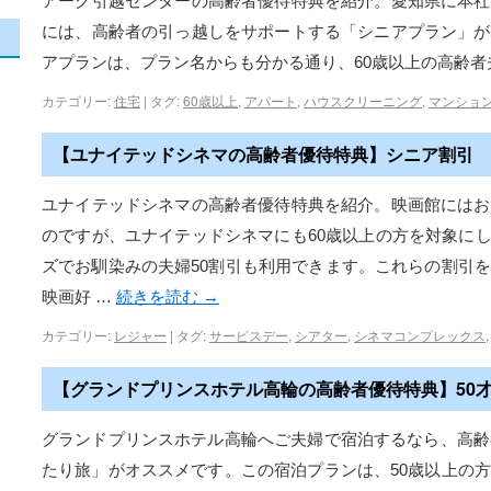
アーク引越センターの高齢者優待特典を紹介。愛知県に本社
には、高齢者の引っ越しをサポートする「シニアプラン」が
アプランは、プラン名からも分かる通り、60歳以上の高齢
カテゴリー:
住宅
|
タグ:
60歳以上
,
アパート
,
ハウスクリーニング
,
マンショ
【ユナイテッドシネマの高齢者優待特典】シニア割引
ユナイテッドシネマの高齢者優待特典を紹介。映画館にはお
のですが、ユナイテッドシネマにも60歳以上の方を対象にし
ズでお馴染みの夫婦50割引も利用できます。これらの割引
映画好 …
続きを読む
→
カテゴリー:
レジャー
|
タグ:
サービスデー
,
シアター
,
シネマコンプレックス
【グランドプリンスホテル高輪の高齢者優待特典】50
グランドプリンスホテル高輪へご夫婦で宿泊するなら、高齢
たり旅」がオススメです。この宿泊プランは、50歳以上の