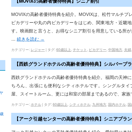
【MOVIXの高齢者優待特典】シニア割引
MOVIXの高齢者優待特典を紹介。MOVIXは、松竹マルチ
ピカデリーや丸の内ピカデリーをはじめ、関東地方・近畿地
す。映画館と言うと、お得なシニア割引を用意している所が多
…
続きを読む
→
カテゴリー:
レジャー
|
タグ:
60歳以上
,
チケット
,
ピカデリー
,
中国地方
,
夫婦
【西鉄グランドホテルの高齢者優待特典】シルバープラ
西鉄グランドホテルの高齢者優待特典を紹介。福岡の天神に
ちろん、出張にも便利なシティホテルです。シングルタイ
ヤ
屋、スイートルーム、更には和室の部屋まであるので、家族
カテゴリー:
ホテル
|
タグ:
60歳以上
,
シティホテル
,
九州地方
,
国内ホテル
,
国
歳
【アーク引越センターの高齢者優待特典】シニアプラン