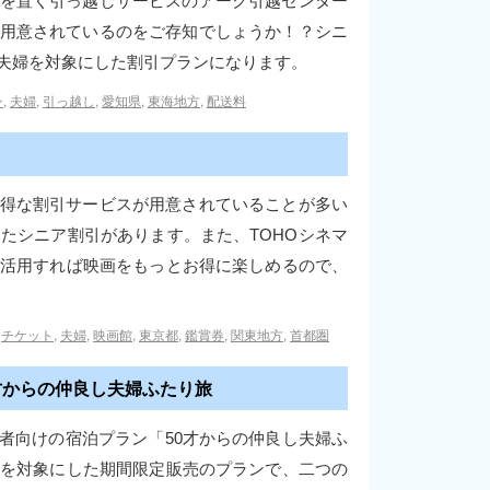
を置く引っ越しサービスのアーク引越センター
用意されているのをご存知でしょうか！？シニ
者夫婦を対象にした割引プランになります。
ン
,
夫婦
,
引っ越し
,
愛知県
,
東海地方
,
配送料
得な割引サービスが用意されていることが多い
たシニア割引があります。また、TOHOシネマ
を活用すれば映画をもっとお得に楽しめるので、
,
チケット
,
夫婦
,
映画館
,
東京都
,
鑑賞券
,
関東地方
,
首都圏
才からの仲良し夫婦ふたり旅
者向けの宿泊プラン「50才からの仲良し夫婦ふ
方を対象にした期間限定販売のプランで、二つの