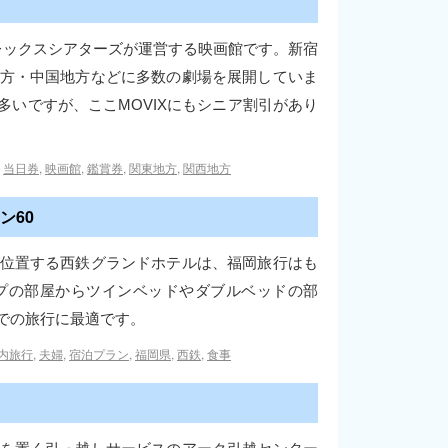
プレックスシアターズが運営する映画館です。新宿
方・中国地方などに多数の劇場を展開していま
いですが、ここMOVIXにもシニア割引があり
,
当日券
,
映画館
,
鑑賞券
,
関東地方
,
関西地方
ン60
位置する西鉄グランドホテルは、福岡旅行はも
プの部屋からツインベッドやダブルベッドの部
での旅行に最適です。
内旅行
,
夫婦
,
宿泊プラン
,
福岡県
,
西鉄
,
食事