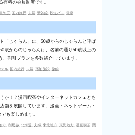
る有料の会員制度です。
員制度
,
国内旅行
,
夫婦
,
新幹線
,
鉄道パス
,
電車
ト「じゃらん」に、50歳からのじゃらんと呼ば
0歳からのじゃらんは、名前の通り50歳以上の
う、割引プランを多数紹介しています。
ホテル
,
国内旅行
,
夫婦
,
宿泊施設
,
旅館
うか！？漫画喫茶やインターネットカフェとも
店舗を展開しています。漫画・ネットゲーム・
つでも楽しめます。
地方
,
利用券
,
北海道
,
夫婦
,
東北地方
,
東海地方
,
漫画喫茶
,
関