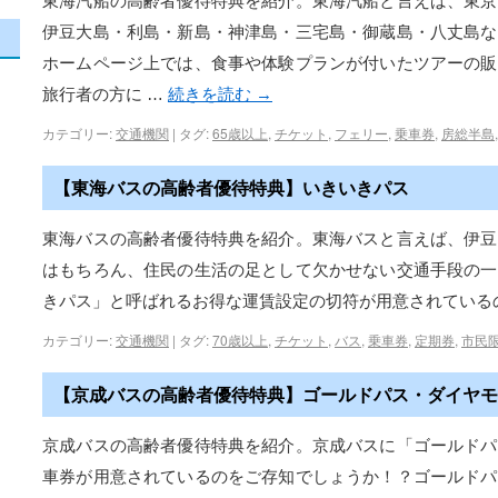
東海汽船の高齢者優待特典を紹介。東海汽船と言えば、東京
伊豆大島・利島・新島・神津島・三宅島・御蔵島・八丈島な
ホームページ上では、食事や体験プランが付いたツアーの販
旅行者の方に …
続きを読む
→
カテゴリー:
交通機関
|
タグ:
65歳以上
,
チケット
,
フェリー
,
乗車券
,
房総半島
【東海バスの高齢者優待特典】いきいきパス
東海バスの高齢者優待特典を紹介。東海バスと言えば、伊豆
はもちろん、住民の生活の足として欠かせない交通手段の一
きパス」と呼ばれるお得な運賃設定の切符が用意されている
カテゴリー:
交通機関
|
タグ:
70歳以上
,
チケット
,
バス
,
乗車券
,
定期券
,
市民
【京成バスの高齢者優待特典】ゴールドパス・ダイヤモ
京成バスの高齢者優待特典を紹介。京成バスに「ゴールドパ
車券が用意されているのをご存知でしょうか！？ゴールドパ