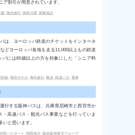
シニア割引が用意されています。
京都
,
海外旅行
,
神奈川県
,
関東地方
パは、ヨーロッパ鉄道のチケットをインターネ
どヨーロッパ各地を走る11,000以上もの鉄道
パには60歳以上の方を対象にした「シニア料
新幹線
,
海外ホテル
,
海外旅行
,
観光
,
鉄道パス
,
電車
5
運行する阪神バスは、兵庫県尼崎市と西宮市か
ス・高速バス・観光バス事業などを行っていま
多いと思います。
年間パスポート
,
関西地方
,
阪急阪神東宝グループ