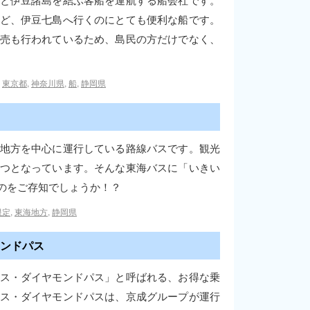
と伊豆諸島を結ぶ客船を運航する船会社です。
ど、伊豆七島へ行くのにとても便利な船です。
売も行われているため、島民の方だけでなく、
,
東京都
,
神奈川県
,
船
,
静岡県
地方を中心に運行している路線バスです。観光
つとなっています。そんな東海バスに「いきい
のをご存知でしょうか！？
限定
,
東海地方
,
静岡県
ンドパス
ス・ダイヤモンドパス」と呼ばれる、お得な乗
ス・ダイヤモンドパスは、京成グループが運行