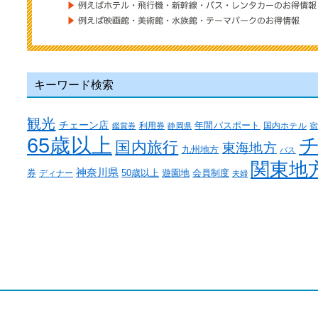
キーワード検索
観光
チェーン店
年間パスポート
利用券
国内ホテル
鑑賞券
静岡県
宿
65歳以上
国内旅行
東海地方
九州地方
バス
関東地
神奈川県
券
50歳以上
ディナー
遊園地
会員制度
夫婦