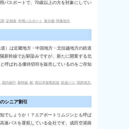
用パスポートで、70歳以上の方を対象にしてい
葉県
,
定期券
,
年間パスポート
,
東京都
,
関東地方
鉄道）は近畿地方・中国地方・北信越地方の鉄道
陽新幹線でお馴染みですが、新たに開業する北
」と呼ばれる優待切符を販売しているのをご存知
方
,
国内旅行
,
新幹線
,
船
,
西日本旅客鉄道
,
鉄道パス
,
関西地方
,
のシニア割引
知でしょうか！？エアポートリムジンとも呼ば
高速バスを運航している会社です。成田空港路