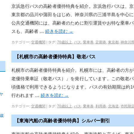
京浜急行バスの高齢者優待特典を紹介。京浜急行バスは、京
東京都の品川や蒲田をはじめ、神奈川県の三浦半島を中心に
公共交通機関には、高齢者のために割引運賃やお特な乗車パ
スも、高齢者 …
続きを読む
→
カテゴリー:
交通機関
|
タグ:
70歳以上
,
バス
,
乗車券
,
定期券
,
東京都
,
神奈川
【札幌市の高齢者優待特典】敬老パス
札幌市の高齢者優待特典を紹介。札幌市には、高齢者の方が
老優待乗車証（敬老パス）」を発行しています。この敬老パ
頃価格で利用できるようになります。パスの有効期限は約1
ヤ
行われます …
続きを読む
→
カテゴリー:
交通機関
|
タグ:
70歳以上
,
バス
,
乗車券
,
利用券
,
北海道
,
市民限
歳
【東海汽船の高齢者優待特典】シルバー割引