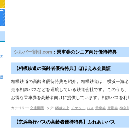
シルバー割引.com
：乗車券のシニア向け優待特典
タ
【相模鉄道の高齢者優待特典】ほほえみ会員証
観
相模鉄道の高齢者優待特典を紹介。相模鉄道は、横浜ー海老
走る相鉄バスなどを運航している鉄道会社です。このうち、
お得な乗車券を高齢者向けに提供しています。相鉄バスを利
カテゴリー:
交通機関
|
タグ:
65歳以上
,
チケット
,
バス
,
乗車券
,
定期券
,
神奈
【京浜急行バスの高齢者優待特典】ふれあいパス