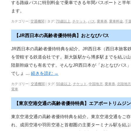
する路線バスに特別料金で乗車できる年間パスポートと半年
ます。
カテゴリー:
交通機関
|
タグ:
70歳以上
,
チケット
,
バス
,
乗車券
,
乗車料金
,
千
【JR西日本の高齢者優待特典】おとなびパス
JR西日本の高齢者優待特典を紹介。JR西日本（西日本旅客
を管轄する鉄道会社です。新大阪駅から博多駅までを結ぶ山
陸新幹線でも有名です。そんなJR西日本が「おとなびパス
でしょ …
続きを読む
→
カテゴリー:
交通機関
|
タグ:
50歳以上
,
チケット
,
中国地方
,
乗車券
,
北陸地
電車
【東京空港交通の高齢者優待特典】エアポートリムジン
東京空港交通の高齢者優待特典を紹介。東京空港交通をご存
れ、成田空港や羽田空港と首都圏の主要ターミナル駅を結ぶ