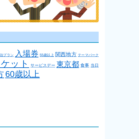
入場券
関西地方
泊プラン
55歳以上
テーマパーク
チケット
東京都
食事
サービスデー
当日
方
60歳以上