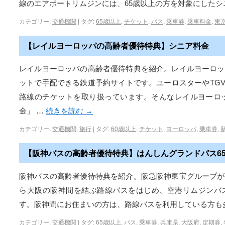
線のエアポートリムジンには、65歳以上の方を対象にした
カテゴリー:
交通機関
|
タグ:
65歳以上
,
チケット
,
バス
,
乗車券
,
乗車料金
,
東
【レイルヨーロッパの高齢者優待特典】シニア料金
レイルヨーロッパの高齢者優待特典を紹介。レイルヨーロッ
ットで手配できる鉄道予約サイトです。ユーロスターやTGVな
路線のチケットを取り扱っています。そんなレイルヨーロッ
金」 …
続きを読む
→
カテゴリー:
交通機関
,
旅行
|
タグ:
60歳以上
,
チケット
,
ヨーロッパ
,
乗車券
,
【阪神バスの高齢者優待特典】はんしんグランドパス6
阪神バスの高齢者優待特典を紹介。阪急阪神東宝グループが
ら大阪の阪神間を結ぶ路線バスをはじめ、空港リムジンバ
す。阪神間にお住まいの方は、路線バスを利用している方も
カテゴリー:
交通機関
|
タグ:
65歳以上
,
バス
,
乗車券
,
兵庫県
,
大阪府
,
定期券
,