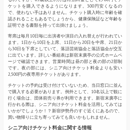
ケットを購入できるようになります。300円安くなるの
で、使わない手はありません。チケット購入時に年齢を確
認されることもあるでしょうから、健康保険証など年齢を
証明できる書類を持って出掛けましょう。
寄席は毎月10日毎に出演者や演目の入れ替えが行われてい
ます。1日から10日を上席、11日から20日を中席、21日か
ら30日を下席としていて、落語芸術協会と落語協会が交互
に出ています。詳しい番組表は新宿末廣亭の公式ホームペ
ージで確認できます。営業時間は昼の部と夜の部の2部制
です。夜の部には、シニア向けチケット料金よりも安い
2,500円の夜専用チケットがあります。
チケットの予約は受け付けていないため、当日窓口に並ん
で購入する必要があります。例外として、10名以上で観に
行く場合は、団体前売り券が利用できます。新宿末廣亭に
行かれる際は、シニア向けチケット料金を活用してみては
いかがでしょうか！？新宿伊勢丹のすぐ近くにあるので、
買い物帰りに立ち寄ってみても良いかもしれません。
シニア向けチケット料金に関する情報