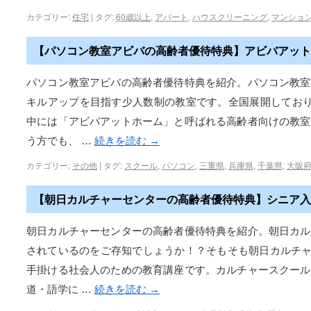
カテゴリー:
住宅
|
タグ:
60歳以上
,
アパート
,
ハウスクリーニング
,
マンショ
【パソコン教室アビバの高齢者優待特典】アビバアット
パソコン教室アビバの高齢者優待特典を紹介。パソコン教室
キルアップを目指す少人数制の教室です。全国展開しており
中には「アビバアットホーム」と呼ばれる高齢者向けの教室
う方でも、 …
続きを読む
→
カテゴリー:
その他
|
タグ:
スクール
,
パソコン
,
三重県
,
兵庫県
,
千葉県
,
大阪
【朝日カルチャーセンターの高齢者優待特典】シニア入
朝日カルチャーセンターの高齢者優待特典を紹介。朝日カル
されているのをご存知でしょうか！？そもそも朝日カルチャ
手掛ける社会人のための教育講座です。カルチャースクール
道・語学に …
続きを読む
→