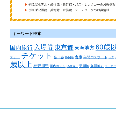
キーワード検索
60歳
入場券
東京都
国内旅行
東海地方
チケット
食事
スデー
当日券
年間パスポート
静岡県
バス
歳以上
神奈川県
九州地方
国内ホテル
遊園地
55歳以上
テーマ