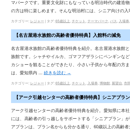
マパークです。重要文化財にもなっている明治時代の建造物
の方は特に楽しめます。そんな明治村には、シニア向けの入
カテゴリー:
レジャー
|
タグ:
65歳以上
,
チケット
,
テーマパーク
,
バス
,
入場券
【名古屋港水族館の高齢者優待特典】入館料の減免
名古屋港水族館の高齢者優待特典を紹介。名古屋港水族館と
族館です。シャチやイルカ、ゴマフアザラシにペンギンなど
カショーを観ることができたり、小さい子供から年配の方ま
は、愛知県内 …
続きを読む
→
カテゴリー:
レジャー
|
タグ:
65歳以上
,
チケット
,
入場券
,
博物館
,
展望台
,
市
【アーク引越センターの高齢者優待特典】シニアプラン
アーク引越センターの高齢者優待特典を紹介。愛知県に本社
には、高齢者の引っ越しをサポートする「シニアプラン」が
アプランは、プラン名からも分かる通り、60歳以上の高齢