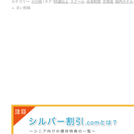
カテゴリー:
その他
|
タグ:
65歳以上
,
スクール
,
会員制度
,
北海道
,
国内ホテル
←
古い投稿