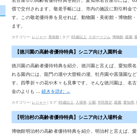
名古屋市の高齢者優待特典を紹介。愛知県名古屋市には、6
償で交付されます。敬老手帳には、市内の施設に割引料金で
す。この敬老優待券を見せれば、動物園・美術館・博物館・
ます。
カテゴリー:
レジャー
,
美術館
|
タグ:
65歳以上
,
スポーツジム
,
博物館
,
庭園
,
【徳川園の高齢者優待特典】シニア向け入園料金
徳川園の高齢者優待特典を紹介。徳川園と言えば、愛知県名
れる園内には、龍門の瀧や大曽根の瀧、牡丹園や菖蒲園など
す。四季折々の花や木々も見事です。そんな徳川園は、名古
金のよりも …
続きを読む
→
カテゴリー:
レジャー
|
タグ:
65歳以上
,
入場券
,
公園
,
市民限定
,
庭園
,
愛知県
,
【明治村の高齢者優待特典】シニア向け入場料金
博物館明治村の高齢者優待特典を紹介。明治村と言えば、愛