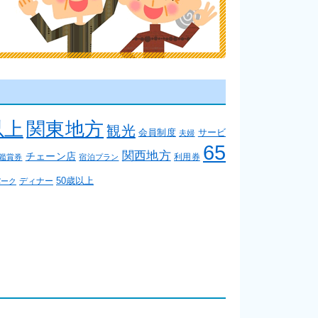
関東地方
以上
観光
サービ
会員制度
夫婦
65
関西地方
チェーン店
利用券
鑑賞券
宿泊プラン
50歳以上
ディナー
パーク