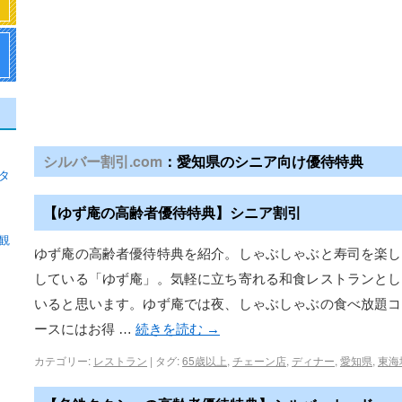
シルバー割引.com
：愛知県のシニア向け優待特典
タ
【ゆず庵の高齢者優待特典】シニア割引
観
ゆず庵の高齢者優待特典を紹介。しゃぶしゃぶと寿司を楽し
している「ゆず庵」。気軽に立ち寄れる和食レストランとし
いると思います。ゆず庵では夜、しゃぶしゃぶの食べ放題コ
ースにはお得 …
続きを読む
→
カテゴリー:
レストラン
|
タグ:
65歳以上
,
チェーン店
,
ディナー
,
愛知県
,
東海