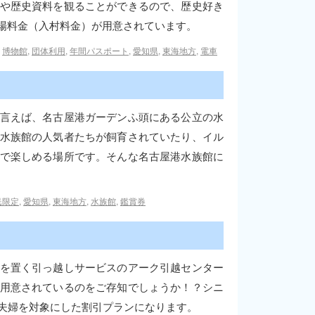
や歴史資料を観ることができるので、歴史好き
場料金（入村料金）が用意されています。
,
博物館
,
団体利用
,
年間パスポート
,
愛知県
,
東海地方
,
電車
言えば、名古屋港ガーデンふ頭にある公立の水
水族館の人気者たちが飼育されていたり、イル
で楽しめる場所です。そんな名古屋港水族館に
民限定
,
愛知県
,
東海地方
,
水族館
,
鑑賞券
を置く引っ越しサービスのアーク引越センター
用意されているのをご存知でしょうか！？シニ
者夫婦を対象にした割引プランになります。