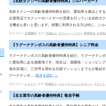
【名鉄タクシーの高齢者優待特典】シルバーカード
名鉄タクシーの高齢者優待特典を紹介。愛知県を拠点とする
古屋周辺でタクシーやハイヤーの営業を行っている名鉄タク
る機会も多いと思います。頻繁に利用される方は特に、シル
カテゴリー:
交通機関
|
タグ:
70歳以上
,
タクシー
,
ハイヤー
,
乗車料金
,
会員制
【ラグーナテンボスの高齢者優待特典】シニア料金
ラグーナテンボスの高齢者優待特典を紹介。ラグーナテンボ
た愛知県にある遊園地です。現在は、遊園地・ショッピング
海水浴場に、三河湾を望める分譲マンションまでもが集結す
ヤ
グーナテンボ …
続きを読む
→
カテゴリー:
レジャー
|
タグ:
65歳以上
,
イルミネーションスポット
,
チケット
ト
【名古屋市の高齢者優待特典】敬老手帳