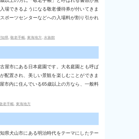
5歳以上の方に「敬老手帳」と呼ばれる書類が無
入場できるようになる敬老優待券が付いてきま
スポーツセンターなどへの入場料が割り引かれ
愛知県
,
敬老手帳
,
東海地方
,
水族館
古屋市にある日本庭園です。大名庭園とも呼ば
が配置され、美しい景観を楽しむことができま
屋市内に住んでいる65歳以上の方なら、一般料
敬老手帳
,
東海地方
知県犬山市にある明治時代をテーマにしたテー