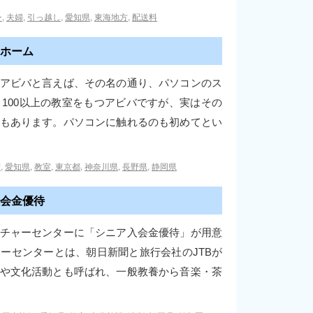
ン
,
夫婦
,
引っ越し
,
愛知県
,
東海地方
,
配送料
ホーム
アビバと言えば、その名の通り、パソコンのス
100以上の教室をもつアビバですが、実はその
もあります。パソコンに触れるのも初めてとい
府
,
愛知県
,
教室
,
東京都
,
神奈川県
,
長野県
,
静岡県
会金優待
チャーセンターに「シニア入会金優待」が用意
ーセンターとは、朝日新聞と旅行会社のJTBが
や文化活動とも呼ばれ、一般教養から音楽・茶