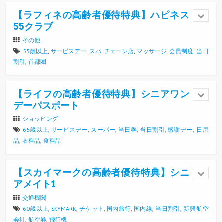
【ラフィネの高齢者優待特典】ハピネス
55クラブ
その他
55歳以上
,
サービスデー
,
スパ
,
チェーン店
,
マッサージ
,
会員制度
,
当日
割引
,
首都圏
【ライフの高齢者優待特典】シニアワン
デーパスポート
ショッピング
65歳以上
,
サービスデー
,
スーパー
,
当日券
,
当日割引
,
感謝デー
,
日用
品
,
衣料品
,
食料品
【スカイマークの高齢者優待特典】シニ
アメイト1
交通機関
60歳以上
,
SKYMARK
,
チケット
,
国内旅行
,
国内線
,
当日割引
,
新興航空
会社
,
航空券
,
飛行機