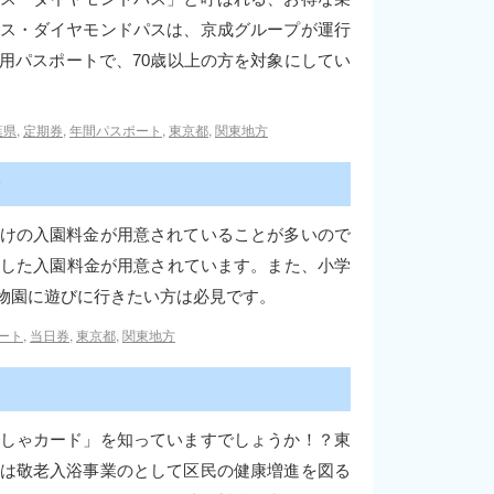
ス・ダイヤモンドパスは、京成グループが運行
用パスポートで、70歳以上の方を対象にしてい
葉県
,
定期券
,
年間パスポート
,
東京都
,
関東地方
けの入園料金が用意されていることが多いので
とした入園料金が用意されています。また、小学
物園に遊びに行きたい方は必見です。
ート
,
当日券
,
東京都
,
関東地方
しゃカード」を知っていますでしょうか！？東
は敬老入浴事業のとして区民の健康増進を図る