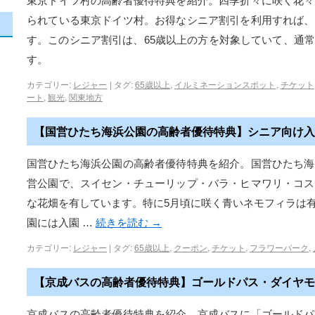
東京ドイツ村の高齢者優待特典を紹介。四季折々に咲く花々
られている東京ドイツ村。お得なシニア割引を利用すれば、
す。このシニア割引は、65歳以上の方を対象していて、通
す。
カテゴリー:
レジャー
|
タグ:
65歳以上
,
イルミネーションスポット
,
チケット
ート
,
観光
,
関東地方
【国営ひたち海浜公園の高齢者優待特典】シニア向け入
国営ひたち海浜公園の高齢者優待特典を紹介。国営ひたち海
営公園で、スイセン・チューリップ・バラ・ヒマワリ・コス
な花畑を有しています。特に5月頃に咲く青いネモフィラは
園には入園 …
続きを読む
→
カテゴリー:
レジャー
|
タグ:
65歳以上
,
クーポン
,
チケット
,
フラワーパーク
,
【京成バスの高齢者優待特典】ゴールドパス・ダイヤモ
京成バスの高齢者優待特典を紹介。京成バスに「ゴールドパ