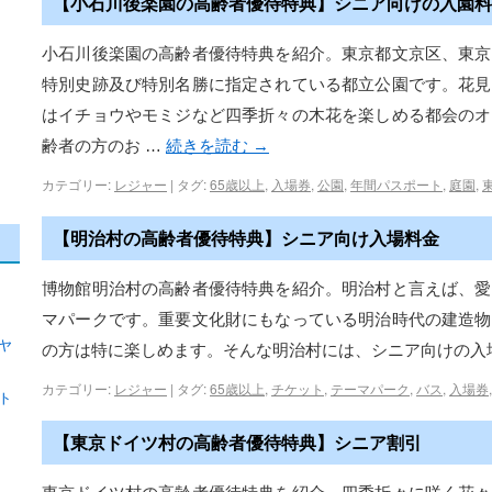
【小石川後楽園の高齢者優待特典】シニア向けの入園料
小石川後楽園の高齢者優待特典を紹介。東京都文京区、東京
特別史跡及び特別名勝に指定されている都立公園です。花見
はイチョウやモミジなど四季折々の木花を楽しめる都会のオ
齢者の方のお …
続きを読む
→
カテゴリー:
レジャー
|
タグ:
65歳以上
,
入場券
,
公園
,
年間パスポート
,
庭園
,
【明治村の高齢者優待特典】シニア向け入場料金
博物館明治村の高齢者優待特典を紹介。明治村と言えば、愛
マパークです。重要文化財にもなっている明治時代の建造物
ヤ
の方は特に楽しめます。そんな明治村には、シニア向けの入
カテゴリー:
レジャー
|
タグ:
65歳以上
,
チケット
,
テーマパーク
,
バス
,
入場券
ト
【東京ドイツ村の高齢者優待特典】シニア割引