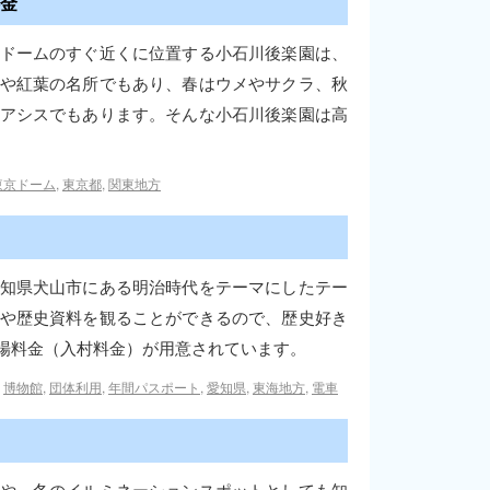
金
ドームのすぐ近くに位置する小石川後楽園は、
や紅葉の名所でもあり、春はウメやサクラ、秋
アシスでもあります。そんな小石川後楽園は高
東京ドーム
,
東京都
,
関東地方
知県犬山市にある明治時代をテーマにしたテー
や歴史資料を観ることができるので、歴史好き
場料金（入村料金）が用意されています。
,
博物館
,
団体利用
,
年間パスポート
,
愛知県
,
東海地方
,
電車