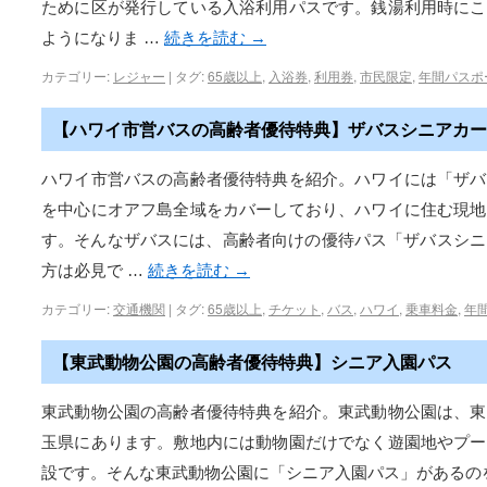
ために区が発行している入浴利用パスです。銭湯利用時にこ
ようになりま …
続きを読む
→
カテゴリー:
レジャー
|
タグ:
65歳以上
,
入浴券
,
利用券
,
市民限定
,
年間パスポ
【ハワイ市営バスの高齢者優待特典】ザバスシニアカー
ハワイ市営バスの高齢者優待特典を紹介。ハワイには「ザバ
を中心にオアフ島全域をカバーしており、ハワイに住む現地
す。そんなザバスには、高齢者向けの優待パス「ザバスシニ
方は必見で …
続きを読む
→
カテゴリー:
交通機関
|
タグ:
65歳以上
,
チケット
,
バス
,
ハワイ
,
乗車料金
,
年
【東武動物公園の高齢者優待特典】シニア入園パス
東武動物公園の高齢者優待特典を紹介。東武動物公園は、東
玉県にあります。敷地内には動物園だけでなく遊園地やプー
設です。そんな東武動物公園に「シニア入園パス」があるの