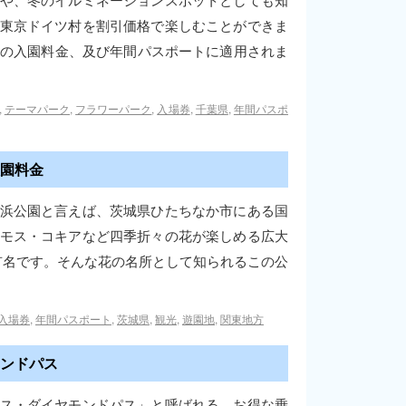
や、冬のイルミネーションスポットとしても知
東京ドイツ村を割引価格で楽しむことができま
常の入園料金、及び年間パスポートに適用されま
,
テーマパーク
,
フラワーパーク
,
入場券
,
千葉県
,
年間パスポ
園料金
浜公園と言えば、茨城県ひたちなか市にある国
モス・コキアなど四季折々の花が楽しめる広大
有名です。そんな花の名所として知られるこの公
入場券
,
年間パスポート
,
茨城県
,
観光
,
遊園地
,
関東地方
ンドパス
ス・ダイヤモンドパス」と呼ばれる、お得な乗