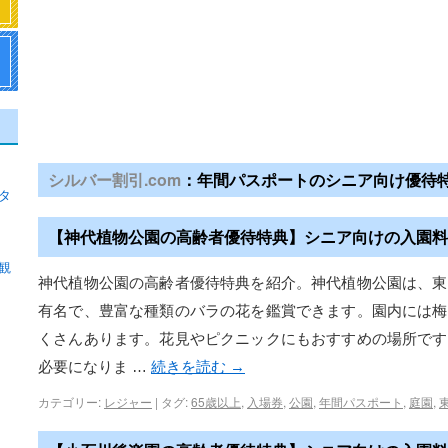
シルバー割引.com
：年間パスポートのシニア向け優待
タ
【神代植物公園の高齢者優待特典】シニア向けの入園料
観
神代植物公園の高齢者優待特典を紹介。神代植物公園は、東
有名で、豊富な種類のバラの花を鑑賞できます。園内には梅
くさんあります。花見やピクニックにもおすすめの場所です
必要になりま …
続きを読む
→
カテゴリー:
レジャー
|
タグ:
65歳以上
,
入場券
,
公園
,
年間パスポート
,
庭園
,