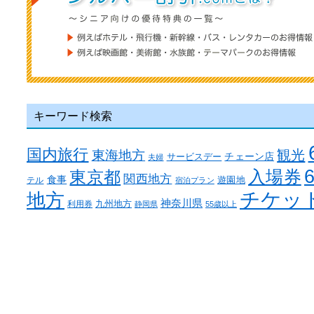
キーワード検索
国内旅行
観光
東海地方
チェーン店
サービスデー
夫婦
入場券
東京都
関西地方
食事
テル
遊園地
宿泊プラン
チケッ
地方
神奈川県
九州地方
利用券
静岡県
55歳以上