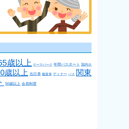
65歳以上
年間パスポート
国内ホ
テーマパーク
関東
60歳以上
当日券
ディナー
鑑賞券
バス
ト
50歳以上
会員制度