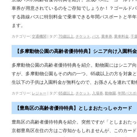
車券が用意されているのをご存知でしょうか！？ゴールドパ
する路線バスに特別料金で乗車できる年間パスポートと半年
ます。
カテゴリー:
交通機関
|
タグ:
70歳以上
,
チケット
,
バス
,
乗車券
,
乗車料金
,
千
【多摩動物公園の高齢者優待特典】シニア向け入園料金
多摩動物公園の高齢者優待特典を紹介。動物園にはシニア向
すが、多摩動物公園もその内の一つ、65歳以上の方を対象
生以下の子供は入園料金が無料なので、お孫さんを連れて動
カテゴリー:
レジャー
|
タグ:
65歳以上
,
チケット
,
入場券
,
動物園
,
年間パスポ
【豊島区の高齢者優待特典】としまおたっしゃカード
豊島区の高齢者優待特典を紹介。突然ですが「としまおたっ
京都豊島区在住の方はご存知かもしれませんが、このカード