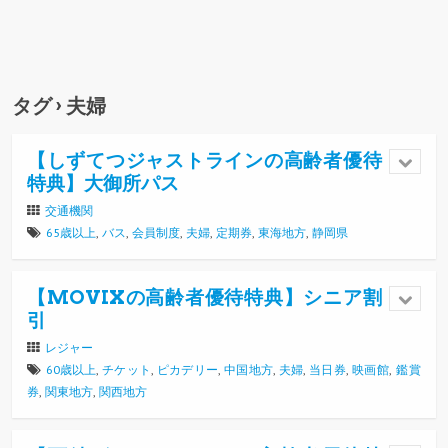
タグ › 夫婦
【しずてつジャストラインの高齢者優待
特典】大御所パス
交通機関
65歳以上
,
バス
,
会員制度
,
夫婦
,
定期券
,
東海地方
,
静岡県
【MOVIXの高齢者優待特典】シニア割
引
レジャー
60歳以上
,
チケット
,
ピカデリー
,
中国地方
,
夫婦
,
当日券
,
映画館
,
鑑賞
券
,
関東地方
,
関西地方