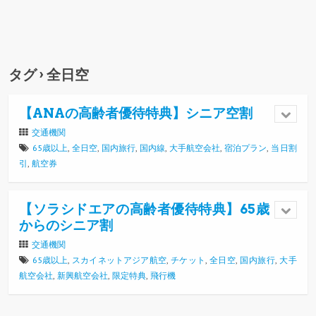
タグ › 全日空
【ANAの高齢者優待特典】シニア空割
交通機関
65歳以上
,
全日空
,
国内旅行
,
国内線
,
大手航空会社
,
宿泊プラン
,
当日割
引
,
航空券
【ソラシドエアの高齢者優待特典】65歳
からのシニア割
交通機関
65歳以上
,
スカイネットアジア航空
,
チケット
,
全日空
,
国内旅行
,
大手
航空会社
,
新興航空会社
,
限定特典
,
飛行機