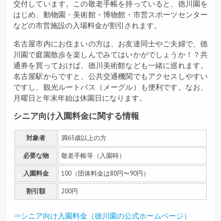
交付しています。この敬老手帳を持っていると、徳川園を
はじめ、動物園・美術館・博物館・市営スポーツセンター
などの市営施設の入場料金が割引されます。
名古屋市内にお住まいの方は、お友達同士やご夫婦で、徳
川園で庭園散歩を楽しんでみてはいかがでしょうか！？共
通券を買っておけば、徳川美術館なども一緒に巡れます。
名古屋駅からですと、公共交通機関でもアクセスしやすい
ですし、観光ルートバス（メーグル）も便利です。なお、
月曜日と年末年始は休園日になります。
シニア向け入園料金に関する情報
対象者
満65歳以上の方
必要な物
敬老手帳等（入園時）
入園料金
100（団体料金は80円〜90円）
割引額
200円
⇒シニア向け入園料金（徳川園の公式ホームページ）