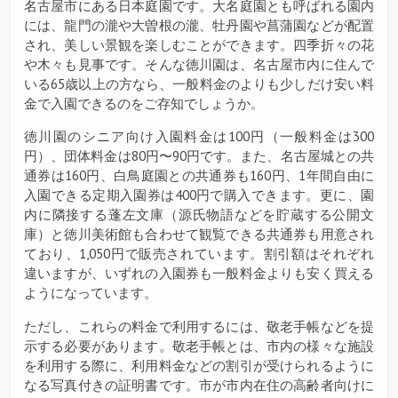
名古屋市にある日本庭園です。大名庭園とも呼ばれる園内
には、龍門の瀧や大曽根の瀧、牡丹園や菖蒲園などが配置
され、美しい景観を楽しむことができます。四季折々の花
や木々も見事です。そんな徳川園は、名古屋市内に住んで
いる65歳以上の方なら、一般料金のよりも少しだけ安い料
金で入園できるのをご存知でしょうか。
徳川園のシニア向け入園料金は100円（一般料金は300
円）、団体料金は80円〜90円です。また、名古屋城との共
通券は160円、白鳥庭園との共通券も160円、1年間自由に
入園できる定期入園券は400円で購入できます。更に、園
内に隣接する蓬左文庫（源氏物語などを貯蔵する公開文
庫）と徳川美術館も合わせて観覧できる共通券も用意され
ており、1,050円で販売されています。割引額はそれぞれ
違いますが、いずれの入園券も一般料金よりも安く買える
ようになっています。
ただし、これらの料金で利用するには、敬老手帳などを提
示する必要があります。敬老手帳とは、市内の様々な施設
を利用する際に、利用料金などの割引が受けられるように
なる写真付きの証明書です。市が市内在住の高齢者向けに